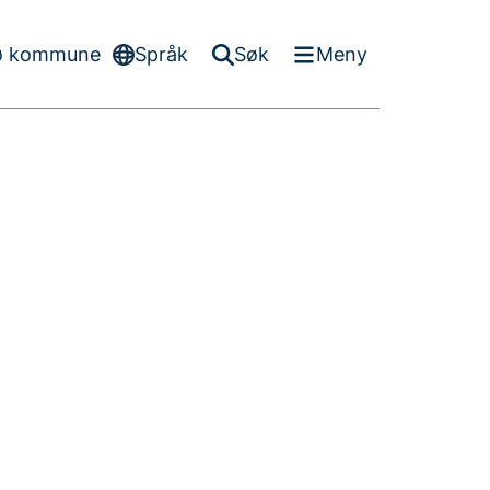
ø kommune
Språk
Søk
Meny
-